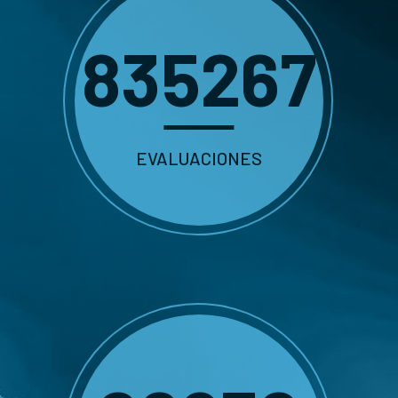
835267
EVALUACIONES